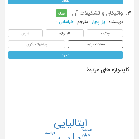
دانلود
واتیکان و تشکیلات آن
3.
مقاله
نویسنده
:
پل پوپار
؛
مترجم
:
خراسانی
؛
چکیده
کلیدواژه
آدرس
مقالات مرتبط
پیشنهاد دیگران
دانلود
کلیدواژه های مرتبط
ایتالیایی
خدمت
پاپ
فرانسه
جهان