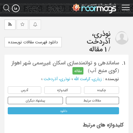
Ski
t
mai
conten
نوذری،
آذردخت
دانلود فهرست مقالات نویسنده
/
1 مقاله
ساماندهی و توانمندسازی اسکان غیررسمی شهر اهواز
1.
(کوی منبع آب)
مقاله
نویسنده
:
زیاری، کرامت الله
؛
نوذری، آذردخت
؛
چکیده
کلیدواژه
آدرس
مقالات مرتبط
پیشنهاد دیگران
دانلود
کلیدواژه های مرتبط