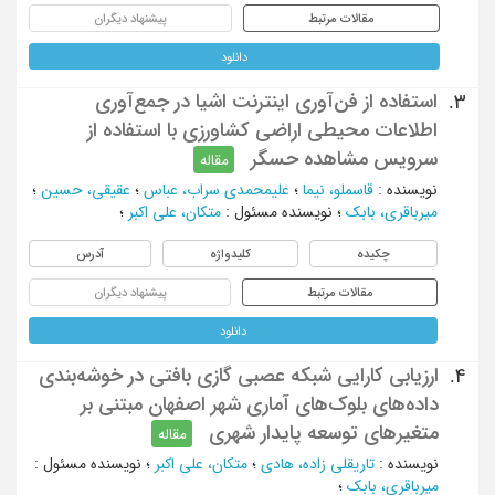
مقالات مرتبط
پیشنهاد دیگران
دانلود
استفاده از فن‌آوری اینترنت اشیا در جمع‌آوری
3.
اطلاعات محیطی اراضی کشاورزی با استفاده از
سرویس مشاهده حسگر
مقاله
نویسنده
:
قاسملو، نیما
؛
علیمحمدی سراب، عباس
؛
عقیقی، حسین
؛
میرباقری، بابک
؛
نویسنده مسئول
:
متکان، علی اکبر
؛
چکیده
کلیدواژه
آدرس
مقالات مرتبط
پیشنهاد دیگران
دانلود
ارزیابی کارایی شبکه عصبی گازی بافتی در خوشه‌بندی
4.
داده‌های بلوک‌های آماری شهر اصفهان مبتنی بر
متغیرهای توسعه پایدار شهری
مقاله
نویسنده
:
تاریقلی زاده، هادی
؛
متکان، علی اکبر
؛
نویسنده مسئول
:
میرباقری، بابک
؛