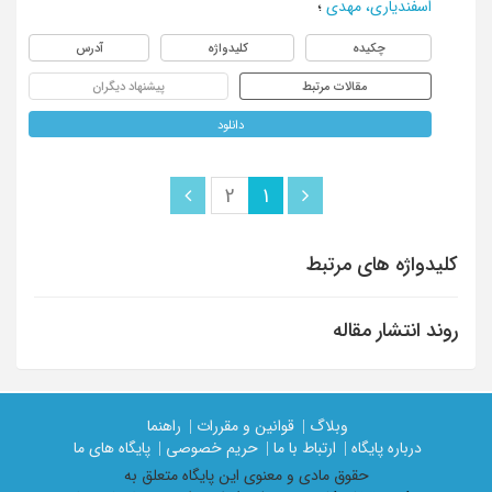
اسفندیاری، مهدی
؛
چکیده
کلیدواژه
آدرس
مقالات مرتبط
پیشنهاد دیگران
دانلود
2
1
کلیدواژه های مرتبط
روند انتشار مقاله
وبلاگ |
قوانین و مقررات |
راهنما
درباره پایگاه |
ارتباط با ما |
حریم خصوصی |
پایگاه های ما
حقوق مادی و معنوی اين پايگاه متعلق به