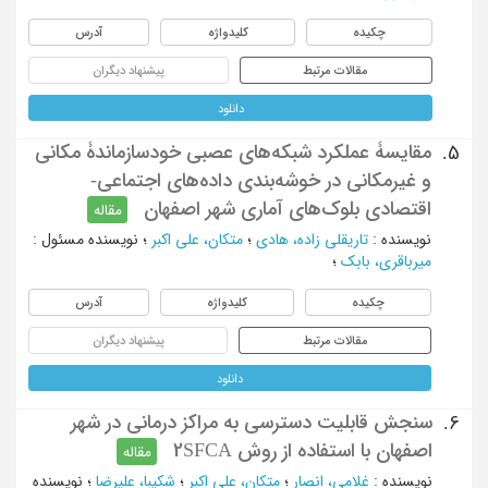
چکیده
کلیدواژه
آدرس
مقالات مرتبط
پیشنهاد دیگران
دانلود
مقایسۀ عملکرد شبکه‌های عصبی خود‌سازماندۀ مکانی
5.
و غیرمکانی در خوشه‌بندی داده‌های اجتماعی-
اقتصادی بلوک‌های آماری شهر اصفهان
مقاله
نویسنده
:
تاریقلی زاده، هادی
؛
متکان، علی اکبر
؛
نویسنده مسئول
:
میرباقری، بابک
؛
چکیده
کلیدواژه
آدرس
مقالات مرتبط
پیشنهاد دیگران
دانلود
سنجش قابلیت دسترسی به مراکز درمانی در شهر
6.
اصفهان با استفاده از روش 2SFCA
مقاله
نویسنده
:
غلامی، انصار
؛
متکان، علی اکبر
؛
شکیبا، علیرضا
؛
نویسنده