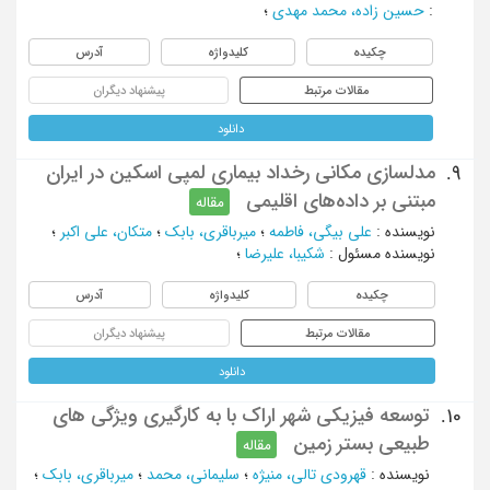
:
حسین زاده، محمد مهدی
؛
چکیده
کلیدواژه
آدرس
مقالات مرتبط
پیشنهاد دیگران
دانلود
مدلسازی مکانی رخداد بیماری لمپی اسکین در ایران
9.
مبتنی بر داده‌های اقلیمی
مقاله
نویسنده
:
علی بیگی، فاطمه
؛
میرباقری، بابک
؛
متکان، علی اکبر
؛
نویسنده مسئول
:
شکیبا، علیرضا
؛
چکیده
کلیدواژه
آدرس
مقالات مرتبط
پیشنهاد دیگران
دانلود
توسعه فیزیکی شهر اراک با به کارگیری ویژگی های
10.
طبیعی بستر زمین
مقاله
نویسنده
:
قهرودی تالی، منیژه
؛
سلیمانی، محمد
؛
میرباقری، بابک
؛