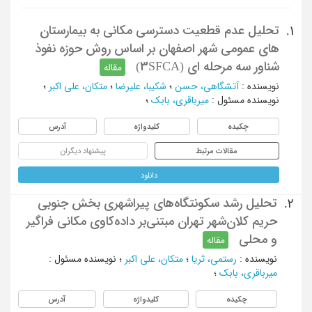
تحلیل عدم قطعیت دسترسی مکانی به بیمارستان
1.
های عمومی شهر اصفهان بر اساس روش حوزه نفوذ
شناور سه مرحله ای (3SFCA)
مقاله
نویسنده
:
آتشگاهی، حسن
؛
شکیبا، علیرضا
؛
متکان، علی اکبر
؛
نویسنده مسئول
:
میرباقری، بابک
؛
چکیده
کلیدواژه
آدرس
مقالات مرتبط
پیشنهاد دیگران
دانلود
تحلیل رشد سکونتگاه‌های پیراشهری بخش جنوبی
2.
حریم کلان‌شهر تهران مبتنی‌بر داده‌کاوی مکانی فراگیر
و محلی
مقاله
نویسنده
:
رستمی، ثریا
؛
متکان، علی اکبر
؛
نویسنده مسئول
:
میرباقری، بابک
؛
چکیده
کلیدواژه
آدرس