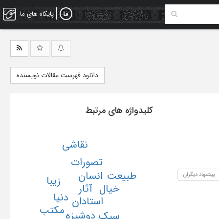
پایگاه های ما
دانلود فهرست مقالات نویسنده
کلیدواژه های مرتبط
نقاشی
تصورات
طبیعت
انسان
پیشنهاد دیگران
زیبا
خیال
آثار
دنیا
استادان
مکتب
دوشیزه
سبک