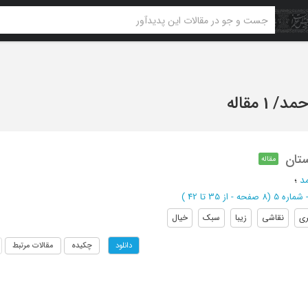
احمد
/
1 مقاله
ستان
مقاله
مد
؛
(‎8 صفحه -
از 35 تا 42
)
ری
نقاشی
زیبا
سبک
خیال
چکیده
مقالات مرتبط
دانلود