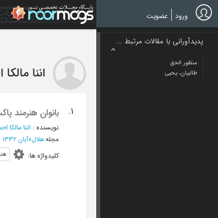
Ski
t
ورود
عضویت
mai
conten
پدیدآورانی با مقالات مرتبط ...
منظور الحق
اننا مالکا 
طالبیان، یحیی
1.
بانوان هنرمند پاک
نویسنده
:
اننا مالکا اح
مجله
:
هلال
»
آبان 1332 - شماره 5
هن
کلیدواژه ها
: