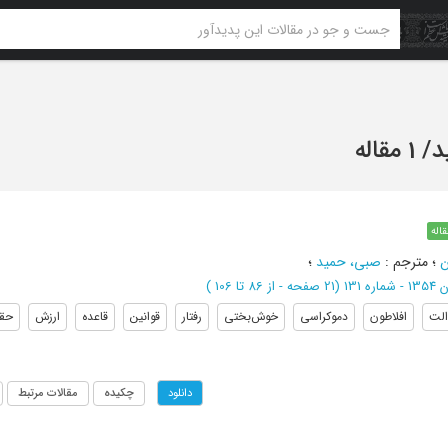
د
/
1 مقاله
قاله
ن
؛
مترجم
:
صبی، حمید
؛
ره 131
(‎21 صفحه -
از 86 تا 106
)
لت
افلاطون
دموکراسی
خوش‌بختی
رفتار
قوانین
قاعده
ارزش
حق
چکیده
مقالات مرتبط
دانلود