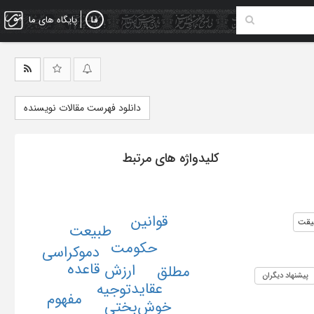
پایگاه های ما
دانلود فهرست مقالات نویسنده
کلیدواژه های مرتبط
قوانین
یقت
طبیعت
حکومت
دموکراسی
قاعده
ارزش
مطلق
پیشنهاد دیگران
عقاید
توجیه
مفهوم
خوش‌بختی