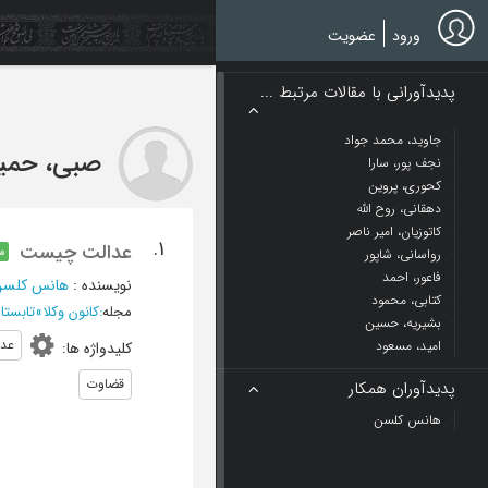
Ski
t
ورود
عضویت
mai
conten
پدیدآورانی با مقالات مرتبط ...
جاوید، محمد جواد
صبی، حمی
نجف پور، سارا
کحوری، پروین
دهقانی، روح الله
کاتوزیان، امیر ناصر
1.
عدالت چیست
م
رواسانی، شاپور
فاعور، احمد
نویسنده
:
هانس کلس
کتابی، محمود
مجله
:
کانون وکلا
»
تابستان 1354 - شما
بشیریه، حسین
عدا
امید، مسعود
کلیدواژه ها
:
قضاوت
پدیدآوران همکار
هانس کلسن