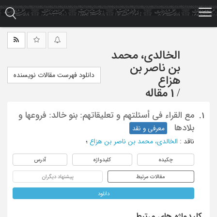
Ski
t
mai
conten
الخالدی، محمد
بن ناصر بن
دانلود فهرست مقالات نویسنده
هزاع
/
1 مقاله
مع القراء فی أسئلتهم و تعلیقاتهم: بنو خالد: فروعها و
1.
بلادها
معرفی و نقد
ناقد
:
الخالدی، محمد بن ناصر بن هزاع
؛
چکیده
کلیدواژه
آدرس
مقالات مرتبط
پیشنهاد دیگران
دانلود
کلیدواژه های مرتبط