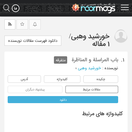
Ski
t
mai
conten
خورشید وهبی
/
دانلود فهرست مقالات نویسنده
1 مقاله
باب المراسلة و المناظرة
1.
متفرقه
نویسنده
:
خورشید وهبی
؛
چکیده
کلیدواژه
آدرس
مقالات مرتبط
پیشنهاد دیگران
دانلود
کلیدواژه های مرتبط