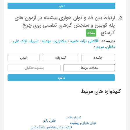
دانلود
ارتباط بین قد و توان هوازی بیشینه در آزمون های
5.
پله کویین و سنجش گازهای تنفسی روی چرخ
کارسنج
مقاله
نویسنده
:
آقاعلی نژاد، حمید
؛
ملانوری، مهدیه
؛
شریف نژاد، علی
؛
دلفان، مریم
؛
چکیده
کلیدواژه
آدرس
مقالات مرتبط
پیشنهاد دیگران
دانلود
کلیدواژه های مرتبط
ضربان قلب
ﻃﻮل ﺑﺎزو
توان هوازی بیشینه
ترکیب بدنی
شاخص تودۀ بدنی