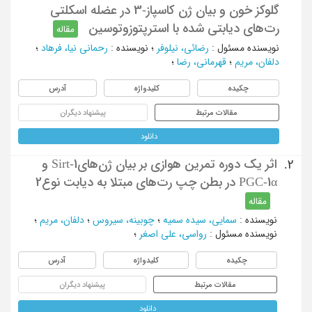
گلوکز خون و بیان ژن کاسپاز-3 در عضله اسکلتی
رت‌‌های دیابتی شده با استرپتوزوتوسین
مقاله
نویسنده مسئول
:
رضائی، نیلوفر
؛
نویسنده
:
رحمانی نیا، فرهاد
؛
دلفان، مریم
؛
قهرمانی، رضا
؛
چکیده
کلیدواژه
آدرس
مقالات مرتبط
پیشنهاد دیگران
دانلود
اثر یک دوره تمرین هوازی بر بیان ژن‌هایSirt-1 و
2.
PGC-1α در بطن چپ رت‌های مبتلا به دیابت نوع2
مقاله
نویسنده
:
سمایی، سیده سمیه
؛
چوبینه، سیروس
؛
دلفان، مریم
؛
نویسنده مسئول
:
رواسی، علی اصغر
؛
چکیده
کلیدواژه
آدرس
مقالات مرتبط
پیشنهاد دیگران
دانلود