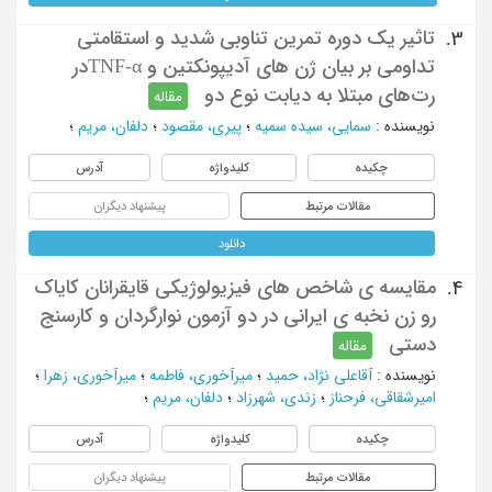
تاثیر یک دوره تمرین تناوبی شدید و استقامتی
3.
تداومی بر بیان ژن های آدیپونکتین و TNF-αدر
رت‌های مبتلا به دیابت نوع دو
مقاله
نویسنده
:
سمایی، سیده سمیه
؛
پیری، مقصود
؛
دلفان، مریم
؛
چکیده
کلیدواژه
آدرس
مقالات مرتبط
پیشنهاد دیگران
دانلود
مقایسه ی شاخص های فیزیولوژیکی قایقرانان کایاک
4.
رو زن نخبه ی ایرانی در دو آزمون نوارگردان و کارسنج
دستی
مقاله
نویسنده
:
آقاعلی نژاد، حمید
؛
میرآخوری، فاطمه
؛
میرآخوری، زهرا
؛
امیرشقاقی، فرحناز
؛
زندی، شهرزاد
؛
دلفان، مریم
؛
چکیده
کلیدواژه
آدرس
مقالات مرتبط
پیشنهاد دیگران