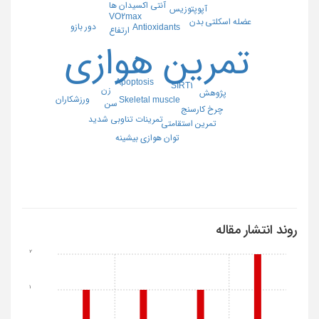
آنتي اكسيدان ها
آپوپتوزیس
VO2max
بدن
عضله اسکلتی
دور بازو
Antioxidants
ارتفاع
تمرین هوازی
Apoptosis
SIRT1
زن
پژوهش
ورزشکاران
Skeletal muscle
سن
چرخ کارسنج
تمرینات تناوبی شدید
تمرین استقامتی
توان هوازی بیشینه
روند انتشار مقاله
2
1