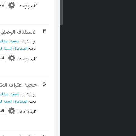
بیع
کلیدواژه ها
:
4.
الاستئناف الوصفی:
نویسنده
:
سعید عبدال
مجله
:
المحاماة
»
السنة الساد
است
کلیدواژه ها
:
5.
حجیة اعتراف المت
نویسنده
:
سعید عبدال
مجله
:
المحاماة
»
السنة الرابع
الم
کلیدواژه ها
: