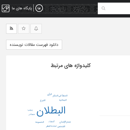
پایگاه های ما
دانلود فهرست مقالات نویسنده
کلیدواژه های مرتبط
الرأی
الخطأ فی الحکم
الجنائیة
التبرع
البطلان
یجب
مصادر
أعضاء
جسم الإنسان
الخصومة
اعادة النظر
الشخص