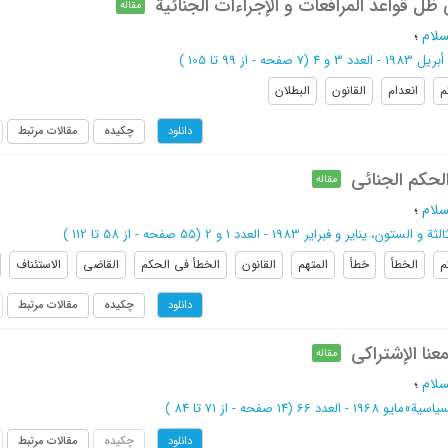
ظل قواعد المرافعات و الإجراءات الجنائیة
مقاله
سلام
؛
 - العدد 3 و 4
(‎7 صفحه -
از 99 تا 105
)
م
انعدام
القانون
البطلان
چکیده
مقالات مرتبط
دانلود
لحکم الجنائی
مقاله
سلام
؛
 و الستون، ینایر و فبرایر 1983 - العدد 1 و 2
(‎55 صفحه -
از 58 تا 112
)
م
الخطأ
خطأ
المتهم
القانون
الخطأ فی الحکم
القاضی
الاستئناف
چکیده
مقالات مرتبط
دانلود
نا الإشتراکی
مقاله
سلام
؛
سیاسیة
»
مایو 1968 - العدد 66
(‎14 صفحه -
از 71 تا 84
)
چکیده
مقالات مرتبط
دانلود