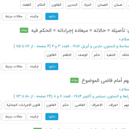
ضمان
الضمان
المزاد
المدین
القانون
أحکام
القضاء
چکیده
مقالات مرتبط
دانلود
 تأصیله = حالاته = میعاده إجراءاته = الحکم فیه
مقاله
سلام
؛
سة و الستون، مارس و أبریل 1986 - العدد 3 و 4
(‎4 صفحه -
از 112 تا 115
)
ئناف
التنفیذ
حکم
الوصف
التظلم
القانون
چکیده
مقالات مرتبط
دانلود
هم أمام قاضی الموضوع
مقاله
سلام
؛
ة و الستون، سبتمبر و أکتوبر 1984 - العدد 7 و 8
(‎24 صفحه -
از 50 تا 73
)
تهم
اعتراف
الاعتراف
القاضی
حکم
القانون
قانون الاجراءات الجنائیة
ق
چکیده
مقالات مرتبط
دانلود