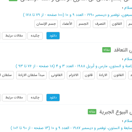
سلام
؛
، نوفمبر و دیسمبر 1990 - العدد 9 و 10
(‎100 صفحه -
از 79 تا 178
)
م
القانون
التصرف
الجسم
الأعضاء
جسم الإنسان
چکیده
مقالات مرتبط
دانلود
ی التعاقد
مقاله
سلام
؛
ة و الستون، مارس و أبریل 1988 - العدد 3 و 4
(‎18 صفحه -
از 76 تا 93
)
القانون
الارادة
قانون
الالتزام
القانونی
مبدأ سلطان الارادة
سلطان ال
چکیده
مقالات مرتبط
دانلود
البیوع الجبریة
مقاله
سلام
؛
ة و الستون، نوفمبر و دیسمبر 1987 - العدد 9 و 10
(‎13 صفحه -
از 90 تا 102
)