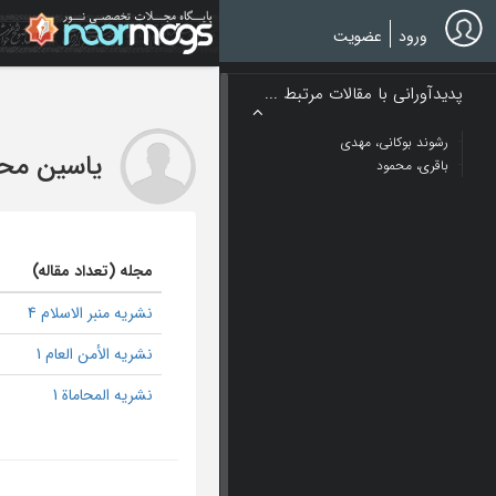
Ski
t
ورود
عضویت
mai
conten
پدیدآورانی با مقالات مرتبط ...
رشوند بوکانی، مهدی
یاسین مح
باقری، محمود
مجله (تعداد مقاله)
نشریه منبر الاسلام 4
نشریه الأمن العام 1
نشریه المحاماة 1