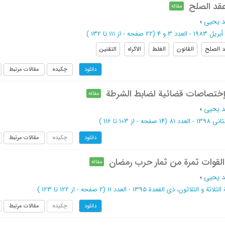
عقد الصلح
مقاله
د یحیی
؛
 - العدد 3 و 4
(‎22 صفحه -
از 111 تا 132
)
 الصلح
القانون
الغلط
الاکراه
التقنین
چکیده
مقالات مرتبط
دانلود
 إختصاصات قضائیة لضابط الشرطة
مقاله
د یحیی
؛
13 - العدد 81
(‎14 صفحه -
از 103 تا 116
)
چکیده
مقالات مرتبط
دانلود
القوات ثمرة من ثمار حرب رمضان
مقاله
د یحیی
؛
ثلاثة و الثلاثون، ذی القعدة 1395 - العدد 11
(‎2 صفحه -
از 122 تا 123
)
چکیده
مقالات مرتبط
دانلود