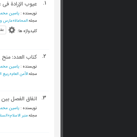
1.
عیوب الإرادة فی 
نویسنده
:
یاسین محم
مجله
:
المحاماة
»
مارس و أبریل 1983
عقد
کلیدواژه ها
:
2.
کتاب العدد: منح
نویسنده
:
یاسین محم
مجله
:
الأمن العام
»
ربیع الثانی 98
3.
اتفاق الفصل بین 
نویسنده
:
یاسین محم
مجله
:
منبر الاسلام
»
السنة ال