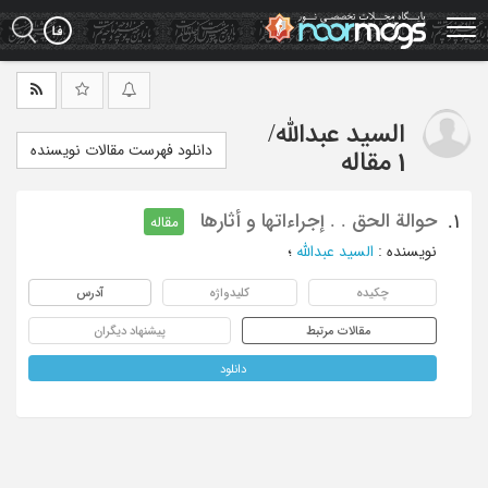
Ski
t
mai
conten
السید عبدالله
/
دانلود فهرست مقالات نویسنده
1 مقاله
حوالة الحق . . إجراءاتها و أثارها
1.
مقاله
نویسنده
:
السید عبدالله
؛
چکیده
کلیدواژه
آدرس
مقالات مرتبط
پیشنهاد دیگران
دانلود