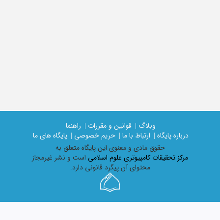
وبلاگ |
قوانین و مقررات |
راهنما
درباره پایگاه |
ارتباط با ما |
حریم خصوصی |
پایگاه های ما
حقوق مادی و معنوی اين پايگاه متعلق به
مرکز تحقیقات کامپیوتری علوم اسلامی
است و نشر غیرمجاز
محتوای آن پیگرد قانونی دارد.