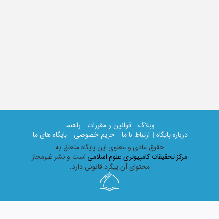
وبلاگ |
قوانین و مقررات |
راهنما
درباره پایگاه |
ارتباط با ما |
حریم خصوصی |
پایگاه های ما
حقوق مادی و معنوی اين پايگاه متعلق به
مرکز تحقیقات کامپیوتری علوم اسلامی
است و نشر غیرمجاز
محتوای آن پیگرد قانونی دارد.