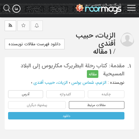
Ski
t
mai
conten
الزیات، حبیب
أفندی
دانلود فهرست مقالات نویسنده
/
1 مقاله
مقدمة: کتاب رحلة البطریرک مکاریوس إلی البلاد
1.
المسیحیة
مقاله
نویسنده
:
الزعیم، شماس بولس
؛
الزیات، حبیب أفندی
؛
چکیده
کلیدواژه
آدرس
مقالات مرتبط
پیشنهاد دیگران
دانلود