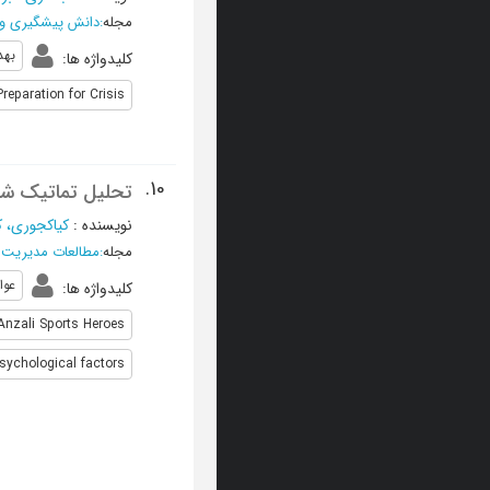
مجله
:
دانش پیشگیری و 
بهد
کلیدواژه ها
:
Preparation for Crisis
10.
تحلیل تماتیک شنا
نویسنده
:
کیاکجوری، ک
مجله
:
مطالعات مدیریت
عوا
کلیدواژه ها
:
Anzali Sports Heroes
sychological factors