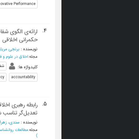
novative Performance
4.
ارائه‌ی الگوی شفا
حکمرانی اخلاقی
نویسنده
:
برنجی‌ مریا
مجله
:
اخلاق در علوم و ف
شفا
کلیدواژه ها
:
ncy
accountability
5.
رابطه رهبری اخلا
تعدیل‌گر تناس
نویسنده
:
سندی، زهرا
مجله
:
مطالعات روانشنا
)