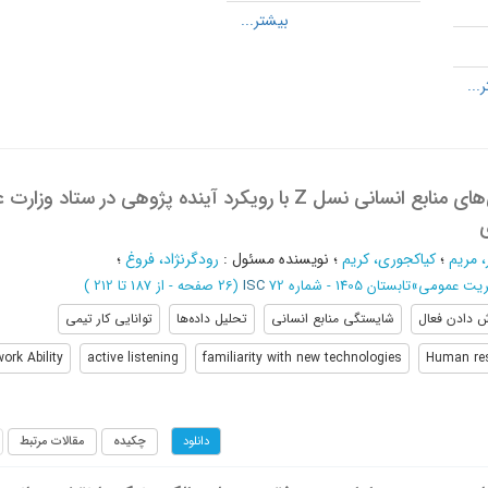
واکاوی شایستگی‌های منابع انسانی نسل Z با رویکرد آینده پژوهی در ستاد وزا
 مریم
؛
کیاکجوری، کریم
؛
نویسنده مسئول
:
رودگرنژاد، فروغ
؛
ریت عمومی
»
تابستان 1405 - شماره 72
ISC
(‎26 صفحه -
از 187 تا 212
)
 دادن فعال
شایستگی منابع انسانی
تحلیل داده‌ها
توانایی کار تیمی
rk Ability
active listening
familiarity with new technologies
Human re
چکیده
مقالات مرتبط
دانلود