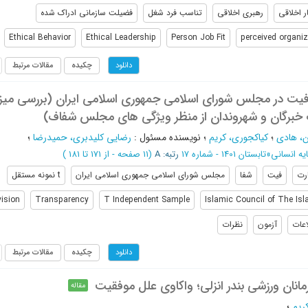
ار اخلاقی
رهبری اخلاقی
تناسب فرد شغل
فضیلت سازمانی ادراک شده
Ethical Behavior
Ethical Leadership
Person Job Fit
perceived organiz
چکیده
مقالات مرتبط
دانلود
رائه‌ی الگوی شفا‌‎‏‏‌‌‌فیت در مجلس شورای اسلامی جمهوری اسلامی ایران (بررسی می
خبرگان و شهروندان از منظر ویژگی های مجلس شفاف)
ن، هادی
؛
کیاکجوری، کریم
؛
نویسنده مسئول
:
رضایی کلیدبری، حمیدرضا
؛
یه انسانی
»
تابستان 1401 - شماره 17
رتبه: A
(‎11 صفحه -
از 171 تا 181
)
رت
فیت
شفا
مجلس شورای اسلامی جمهوری اسلامی ایران
t نمونه مستقل
ision
Transparency
T Independent Sample
Islamic Council of The Isl
اعات
آزمون
نظرات
چکیده
مقالات مرتبط
دانلود
انان ورزشی بندر انزلی؛ واکاوی علل موفقیت
مقاله
ریم
؛