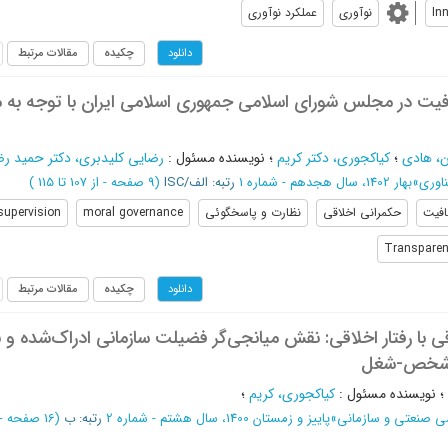
In
نوآوری
عملکرد نوآوری
چکیده
مقالات مرتبط
دانلود
‌‌‌‌‌‌‌فیت در مجلس شورای اسلامی جمهوری اسلامی ایران با توجه به 
ن، هادی
؛
کیاکجوری، دکتر کریم
؛
نویسنده مسئول
:
رضایی کلیدبری، دکتر حمید رض
ناوری
»
بهار 1402، سال هجدهم - شماره 1
رتبه: الف/ISC
(‎9 صفحه -
از 107 تا 115
)
فیت
حکمرانی اخلاقی
نظارت و پاسخگوئی
moral governance
supervision
Transpare
چکیده
مقالات مرتبط
دانلود
قی با رفتار اخلاقی: نقش میانجی‌گر فضیلت سازمانی ادراک‌شده و
ب شخص-شغل
؛
نویسنده مسئول
:
کیاکجوری، کریم
؛
سی صنعتی و سازمانی
»
پاییز و زمستان 1400، سال هشتم - شماره 2
رتبه: ب
(‎16 صفحه -