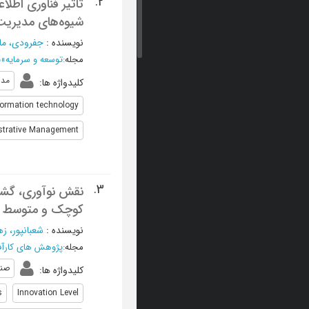
2.
تاثیر فناوری اطل
شیوه‌های مدیری
نویسنده
:
جفرودی، مان
مجله
:
توسعه و سرمایه
»
ب
مدی
کلیدواژه ها
:
formation technology
strative Management
3.
نقش نوآوری، گشود
کوچک و متوسط
نویسنده
:
شعبانپور، زه
مجله
:
پژوهش های کارآف
صنع
کلیدواژه ها
:
s
Innovation Level