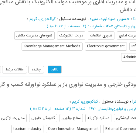
اعات و مدیریت اداری بر موفقیت دولت الکترونیک با نقش میانج
ت دانش
ا
؛
حسینی صیادنورد، منیره
؛
نویسنده مسئول
:
کیاکجوری، کریم
؛
هار و تابستان 1405 - شماره 20
(‎14 صفحه -
از 67 تا 80
)
ریت اداری
فناوری اطلاعات
دولت الکترونیک
شیوه‌های مدیریت دانش
Knowledge Management Methods
Electronic government
In
Admini
چکیده
مقالات مرتبط
دانلود
گی خارجی و مدیریت نوآوری باز بر عملکرد نوآورانه کسب و کار
را
؛
نویسنده مسئول
:
کیاکجوری، کریم
؛
رینی و نوآوری
»
تابستان 1402 - شماره 3
(‎13 صفحه -
از 38 تا 50
)
ت گردشگری
عملکرد نوآورانه
سطح نوآوری
گشودگی خارجی
مدیریت نوآوری ب
tourism industry
Open Innovation Management
External Opennes