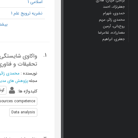
برنجی مریان، هادی
اسلامی 1
جعفرنژاد، احمد
نشریه ترویج علم 1
حمدوی، شهرام
محمدی زائر، مریم
روح‌بانی، آرمین
معمارزاده، غلامرضا
جعفری، ابراهیم
1.
تحقیقات و فناوری
نویسنده
:
محمدی زائر،
مجله
:
پژوهش های مدی
گوش
کلیدواژه ها
:
sources competence
Data analysis