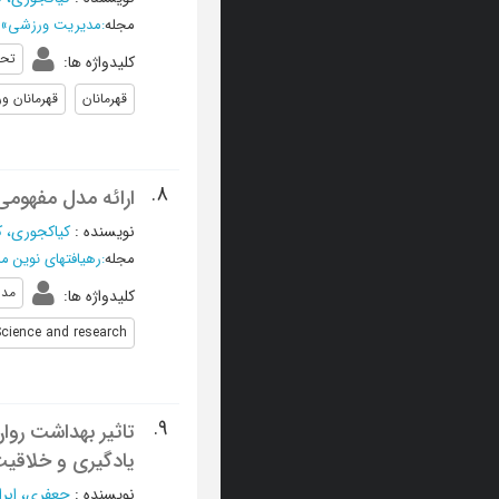
مجله
:
مدیریت ورزشی
»
تحق
کلیدواژه ها
:
قهرمانان
قهرمانان ور
8.
ارائه مدل مفهومی 
نویسنده
:
کیاکجوری، ک
مجله
:
رهیافتهای نوین 
مدل
کلیدواژه ها
:
cience and research
9.
تاثیر بهداشت روا
یادگیری و خلاقیت
نویسنده
:
جعفری، ابرا