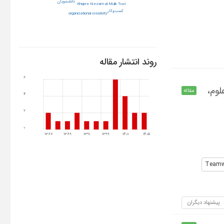
دانشجویان
Khajee Nezam al Mulk Tusi
کسب‌وکار
organizational creativity
روند انتشار مقاله
6
رت علوم،
مقاله
4
2
0
1387
1389
1391
1399
1401
1405
Teamwo
پیشنهاد دیگران