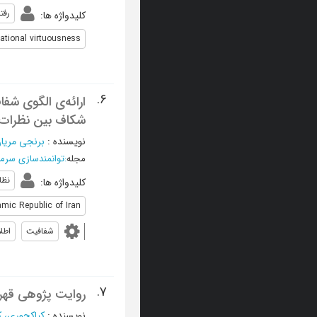
رفت
کلیدواژه ها
:
ational virtuousness
6.
ا
شکاف بین نظرات 
نویسنده
:
برنجی مریا
مجله
:
توانمندسازی سرما
نظا
کلیدواژه ها
:
amic Republic of Iran
شفافیت
اطل
7.
روایت پژوهی قهرم
نویسنده
:
کیاکجوری، ک