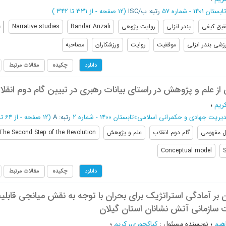
تابستان 1401 - شماره 57
رتبه: ب/ISC
(‎12 صفحه -
از 331 تا 342
)
یق کیفی
بندر انزلی
روایت پژوهی
Bandar Anzali
Narrative studies
زشی بندر انزلی
موفقیت
روایت
ورزشکاران
مصاحبه
چکیده
مقالات مرتبط
دانلود
از علم و پژوهش در راستای بیانات رهبری در تبیین گام دوم انقل
ریم
؛
مدیریت جهادی و حکمرانی اسلامی
»
تابستان 1400 - شماره 2
رتبه: A
(‎12 صفحه -
از 64 تا 75
 مفهومی
گام دوم انقلاب
علم و پژوهش
The Second Step of the Revolution
Conceptual model
S
چکیده
مقالات مرتبط
دانلود
ن بر آمادگی استراتژیک برای بحران با توجه به نقش میانجی قابلی
 سازمانی آتش نشانان استان گیلان
هیم
؛
نویسنده مسئول
:
کیاکجوری، کریم
؛