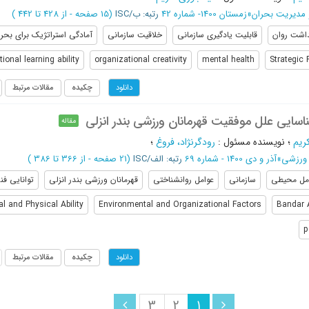
مدیریت بحران
»
زمستان 1400- شماره 42
رتبه: ب/ISC
(‎15 صفحه -
از 428 تا 442
)
اشت روان
قابلیت یادگیری سازمانی
خلاقیت سازمانی
آمادگی استراتژیک برای بحر
ional learning ability
organizational creativity
mental health
Strategic 
چکیده
مقالات مرتبط
دانلود
سایی علل موفقیت قهرمانان ورزشی بندر انزلی
مقاله
ریم
؛
نویسنده مسئول
:
رودگرنژاد، فروغ
؛
 ورزشی
»
آذر و دی 1400 - شماره 69
رتبه: الف/ISC
(‎21 صفحه -
از 366 تا 386
)
مل محیطی
سازمانی
عوامل روانشناختی
قهرمانان ورزشی بندر انزلی
توانایی ف
l and Physical Ability
Environmental and Organizational Factors
Bandar 
p
چکیده
مقالات مرتبط
دانلود
3
2
1