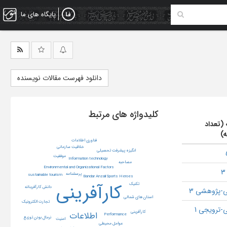
پایگاه های ما
دانلود فهرست مقالات نویسنده
کلیدواژه های مرتبط
 (تعداد
ه)
فناوری اطلاعات
خلاقیت سازمانی
انگیزه پیشرفت تحصیلی
موفقیت
Information technology
مصاحبه
Environmental and Organizational Factors
پرسشنامه
sustainable tourism
Bandar Anzali Sports Heroes
کارآفرینی
تکنیک
دانش کارآفرینانه
-پژوهشی 3
استان های شمالی
تجارت الکترونیک
-ترویجی 1
کارآفرینی
اطلاعات
Performance
نرمال بودن توزیع
امنیت
عوامل محیطی