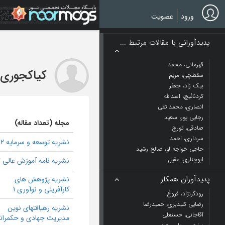
Ski
t
ورود
عضویت
mai
conten
پدیدآورانی با مقالات مرتبط ...
قهرمانی، محمد
کیاکجوری،
سقطچی، مریم
بیک زاد، جعفر
کردنائیچ، اسدالله
انصاری، محمد تقی
رجایی پور، سعید
مجله (تعداد مقاله)
صادقی، تورج
سرداری، احمد
نشریه توسعه و سرمایه 2
حاجی خواجه لو، صالح رشید
ابوچناری، عقیل
نشریه نامه آموزش عالی 2
پدیدآوران همکار
نشریه پژوهش های
کارآفرینی و نوآوری 1
رودگرنژاد، فروغ
رضایی کلیدبری، حمیدرضا
نشریه رهیافتهای نوین
آقاجانی، حسنعلی
مدیریت جهادی و حکمران