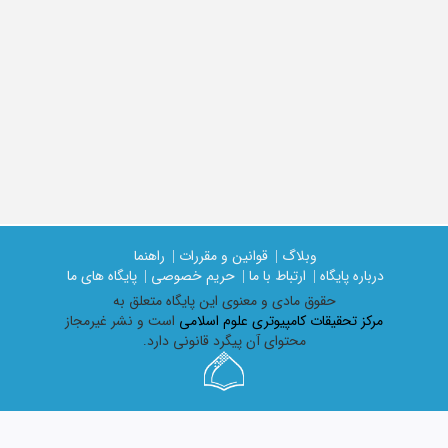
وبلاگ |
قوانین و مقررات |
راهنما
درباره پایگاه |
ارتباط با ما |
حریم خصوصی |
پایگاه های ما
حقوق مادی و معنوی اين پايگاه متعلق به
مرکز تحقیقات کامپیوتری علوم اسلامی
است و نشر غیرمجاز
محتوای آن پیگرد قانونی دارد.