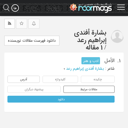
Ski
t
mai
conten
بشارة أفندی
إبراهیم رعد
دانلود فهرست مقالات نویسنده
/
1 مقاله
الأمل
1.
ادب و هنر
شاعر
:
بشارة أفندی إبراهیم رعد
؛
چکیده
کلیدواژه
آدرس
مقالات مرتبط
پیشنهاد دیگران
دانلود