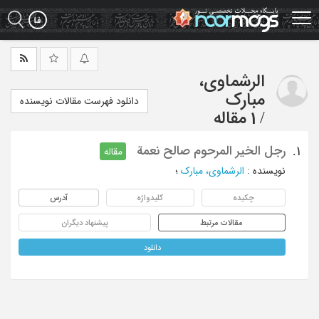
Ski
t
mai
conten
الرشماوی،
مبارک
دانلود فهرست مقالات نویسنده
/
1 مقاله
رجل الخیر المرحوم صالح نعمة
1.
مقاله
نویسنده
:
الرشماوی، مبارک
؛
چکیده
کلیدواژه
آدرس
مقالات مرتبط
پیشنهاد دیگران
دانلود