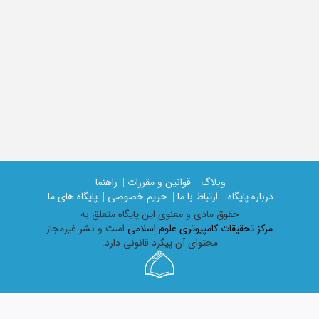
وبلاگ |
قوانین و مقررات |
راهنما
درباره پایگاه |
ارتباط با ما |
حریم خصوصی |
پایگاه های ما
حقوق مادی و معنوی اين پايگاه متعلق به
مرکز تحقیقات کامپیوتری علوم اسلامی
است و نشر غیرمجاز
محتوای آن پیگرد قانونی دارد.