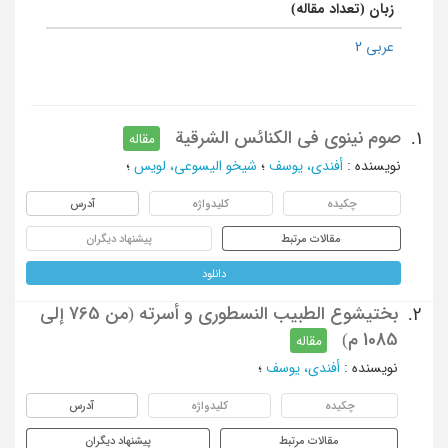
زبان (تعداد مقاله)
عربی 2
صوم نینوی فی الکنائس الشرقیة
1.
مقاله
نویسنده
:
أفندی، یوسف
؛
شیخو الیسوعی، لویس
؛
چکیده
کلیدواژه
آدرس
مقالات مرتبط
پیشنهاد دیگران
دانلود
بختیشوع الطبیب النسطوری و أسرته (من 765 إلی
2.
1085 م)
مقاله
نویسنده
:
أفندی، یوسف
؛
چکیده
کلیدواژه
آدرس
مقالات مرتبط
پیشنهاد دیگران