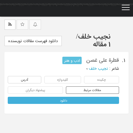
Ski
t
mai
conten
نجیب خلف
/
دانلود فهرست مقالات نویسنده
1 مقاله
قطرة علی غصن
1.
ادب و هنر
شاعر
:
نجیب خلف
؛
چکیده
کلیدواژه
آدرس
مقالات مرتبط
پیشنهاد دیگران
دانلود