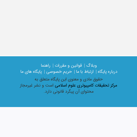
وبلاگ |
قوانین و مقررات |
راهنما
درباره پایگاه |
ارتباط با ما |
حریم خصوصی |
پایگاه های ما
حقوق مادی و معنوی اين پايگاه متعلق به
مرکز تحقیقات کامپیوتری علوم اسلامی
است و نشر غیرمجاز
محتوای آن پیگرد قانونی دارد.