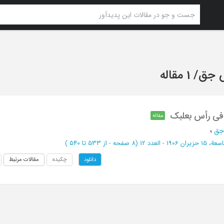
س جق
/
1 مقاله
 فی رأس بعلبک
مقاله
جق
؛
ن 1906 - العدد 12
(‎8 صفحه -
از 533 تا 540
)
چکیده
مقالات مرتبط
دانلود