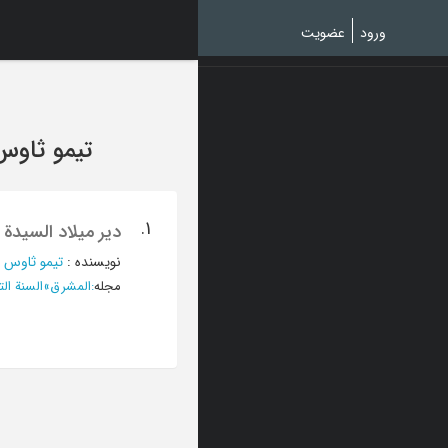
Ski
t
ورود
عضویت
mai
conten
تیمو ثاو
1.
دیر میلاد السیدة
نویسنده
:
تیمو ثاوس 
مجله
:
المشرق
»
السنة التاسعة، 15 حزیرا