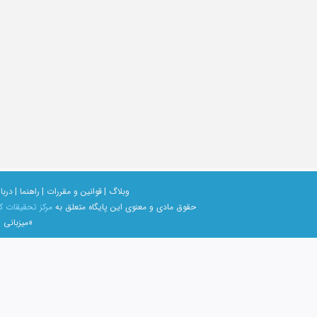
وبلاگ |
قوانین و مقررات |
راهنما |
دربار
حقوق مادی و معنوی اين پايگاه متعلق به
مرکز تحقیقات ک
«میزبانی