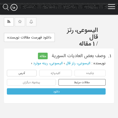
Ski
t
mai
conten
الیسوعی، رتز
قال
دانلود فهرست مقالات نویسنده
/
1 مقاله
وصف بعض العادیات السوریة
1.
مقاله
نویسنده
:
الیسوعی، رتز قال
؛
الیسوعی، رینه موترد
؛
چکیده
کلیدواژه
آدرس
مقالات مرتبط
پیشنهاد دیگران
دانلود