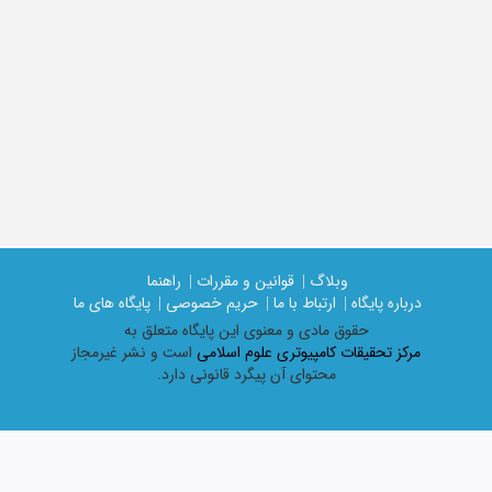
وبلاگ |
قوانین و مقررات |
راهنما
درباره پایگاه |
ارتباط با ما |
حریم خصوصی |
پایگاه های ما
حقوق مادی و معنوی اين پايگاه متعلق به
مرکز تحقیقات کامپیوتری علوم اسلامی
است و نشر غیرمجاز
محتوای آن پیگرد قانونی دارد.