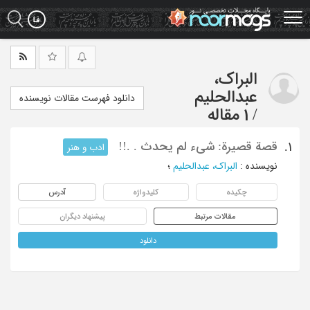
Ski
t
mai
conten
البراک،
عبدالحلیم
دانلود فهرست مقالات نویسنده
/
1 مقاله
قصة قصیرة: شیء لم یحدث . .!!
1.
ادب و هنر
نویسنده
:
البراک، عبدالحلیم
؛
چکیده
کلیدواژه
آدرس
مقالات مرتبط
پیشنهاد دیگران
دانلود