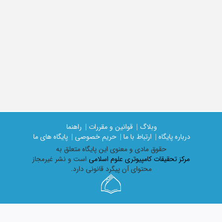
وبلاگ |
قوانین و مقررات |
راهنما
درباره پایگاه |
ارتباط با ما |
حریم خصوصی |
پایگاه های ما
حقوق مادی و معنوی اين پايگاه متعلق به
مرکز تحقیقات کامپیوتری علوم اسلامی
است و نشر غیرمجاز
محتوای آن پیگرد قانونی دارد.