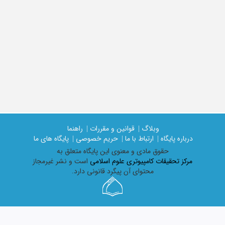
وبلاگ |
قوانین و مقررات |
راهنما
درباره پایگاه |
ارتباط با ما |
حریم خصوصی |
پایگاه های ما
حقوق مادی و معنوی اين پايگاه متعلق به
مرکز تحقیقات کامپیوتری علوم اسلامی
است و نشر غیرمجاز
محتوای آن پیگرد قانونی دارد.