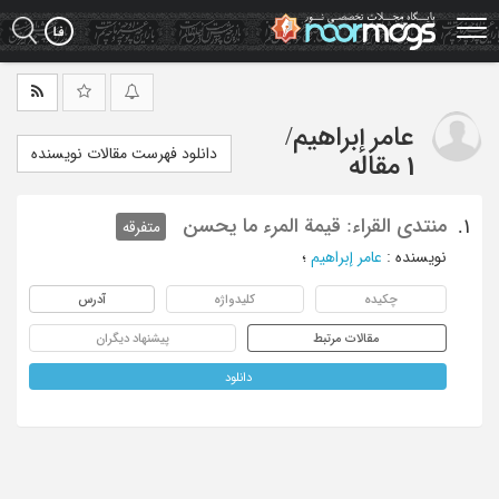
Ski
t
mai
conten
عامر إبراهیم
/
دانلود فهرست مقالات نویسنده
1 مقاله
منتدی القراء: قیمة المرء ما یحسن
1.
متفرقه
نویسنده
:
عامر إبراهیم
؛
چکیده
کلیدواژه
آدرس
مقالات مرتبط
پیشنهاد دیگران
دانلود