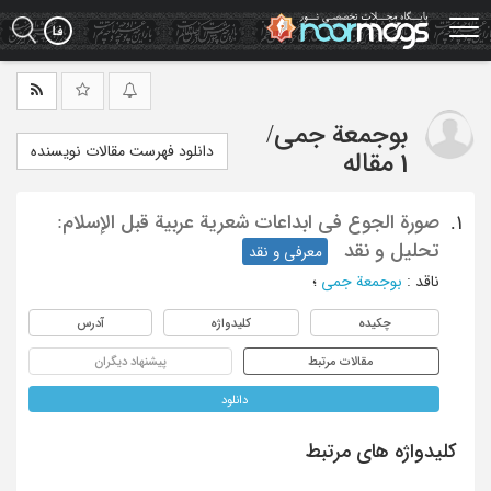
Ski
t
mai
conten
بوجمعة جمی
/
دانلود فهرست مقالات نویسنده
1 مقاله
صورة الجوع فی ابداعات شعریة عربیة قبل الإسلام:
1.
تحلیل و نقد
معرفی و نقد
ناقد
:
بوجمعة جمی
؛
چکیده
کلیدواژه
آدرس
مقالات مرتبط
پیشنهاد دیگران
دانلود
کلیدواژه های مرتبط