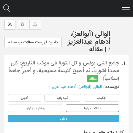
Ski
t
mai
conten
الوالی (أبوالعز)،
أدهام عبدالعزیز
دانلود فهرست مقالات نویسنده
/
1 مقاله
جامع النبی یونس و تل التوبة فی موکب التاریخ: کان
1.
معبداً آشوریاً، ثم أصبح کنیسةً مسیحیة، و أخیراً جامعاً
إسلامیاً)
مقاله
نویسنده
:
الوالی (أبوالعز)، أدهام عبدالعزیز
؛
چکیده
کلیدواژه
آدرس
مقالات مرتبط
پیشنهاد دیگران
دانلود
کلیدواژه های مرتبط