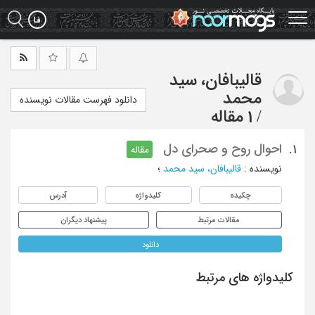
Ski
t
mai
conten
قالیبافان، سید
محمد
دانلود فهرست مقالات نویسنده
/
1 مقاله
احوال روح و صحرای دل
1.
مقاله
نویسنده
:
قالیبافان، سید محمد
؛
چکیده
کلیدواژه
آدرس
مقالات مرتبط
پیشنهاد دیگران
دانلود
کلیدواژه های مرتبط