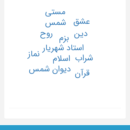
مستی
عشق
شمس
روح
دین
بزم
استاد شهریار
نماز
شراب
اسلام
دیوان شمس
قرآن