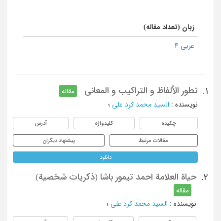
زبان (تعداد مقاله)
عربی 4
تطور الألفاظ و التراکیب و المعانی
1.
مقاله
نویسنده
:
السید محمد کرد علی
؛
چکیده
کلیدواژه
آدرس
مقالات مرتبط
پیشنهاد دیگران
دانلود
حیاة العلامة احمد تیمور باشا (ذکریات شخصیة)
2.
مقاله
نویسنده
:
السید محمد کرد علی
؛