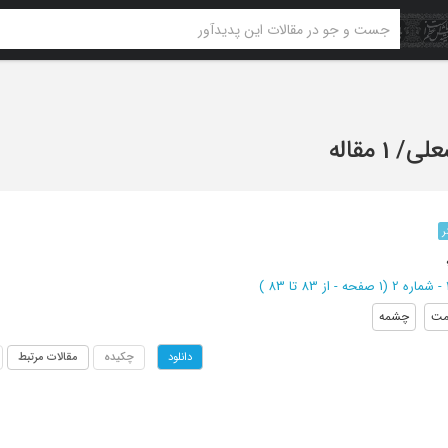
علی
/
1 مقاله
ر
(‎1 صفحه -
از 83 تا 83
)
مت
چشمه
چکیده
مقالات مرتبط
دانلود