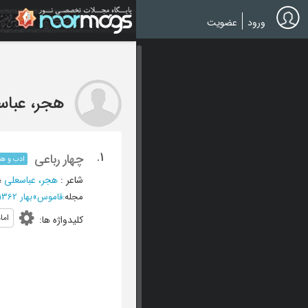
Ski
t
ورود
عضویت
mai
conten
هجر، عباس
1.
چهار رباعی
ادب و هن
شاعر
:
هجر، عباسعلی
؛
مجله
:
قاموس
»
بهار 1362 - شماره 2
اما
کلیدواژه ها
: