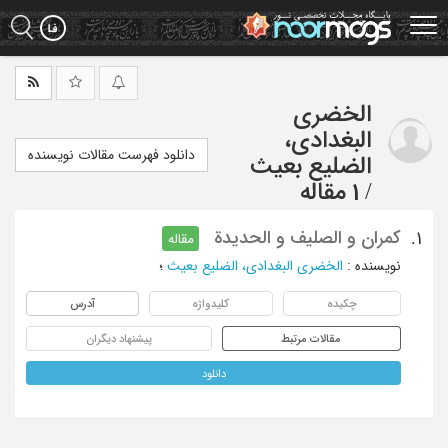
Ski
t
mai
conten
الخضری
البغدادی،
دانلود فهرست مقالات نویسنده
الضلیع بعیث
/
1 مقاله
کمران و الصلیف و الحدیدة
1.
مقاله
نویسنده
:
الخضری البغدادی، الضلیع بعیث
؛
چکیده
کلیدواژه
آدرس
مقالات مرتبط
پیشنهاد دیگران
دانلود