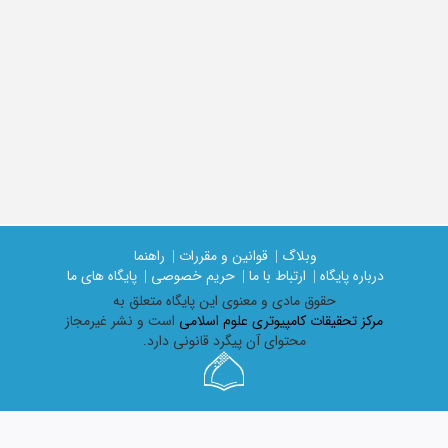
وبلاگ |
قوانین و مقررات |
راهنما
درباره پایگاه |
ارتباط با ما |
حریم خصوصی |
پایگاه های ما
حقوق مادی و معنوی اين پايگاه متعلق به
مرکز تحقیقات کامپیوتری علوم اسلامی
است و نشر غیرمجاز
محتوای آن پیگرد قانونی دارد.