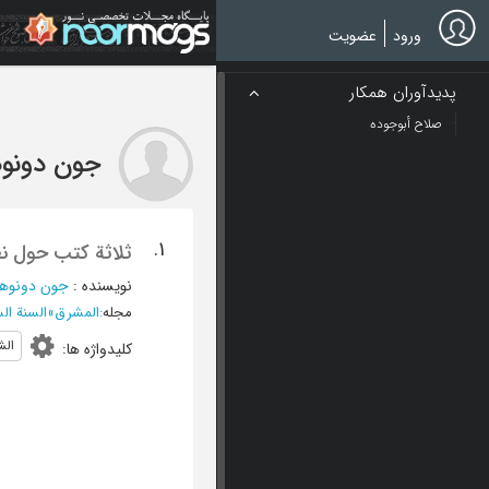
Ski
t
ورود
عضویت
mai
conten
پدیدآوران همکار
صلاح أبوجوده
جون دونوه
1.
ثلاثة کتب حول نظ
نویسنده
:
جون دونوهی
مجله
:
المشرق
»
السنة الساد
الش
کلیدواژه ها
: