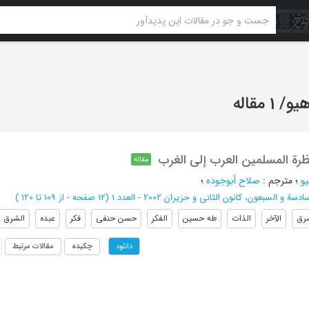
یو
/
1 مقاله
رة المسلمین العرب إلی الغرب
مقاله
و
؛
مترجم
:
صلاح أبوجوده
؛
سة و السبعون، کانون الثانی و حزیران 2002 - العدد 1
(‎12 صفحه -
از 109 تا 120
)
رق
الآخر
الذات
طه حسین
الفکر
حسن حنفی
فکر
عبده
الشرق و
چکیده
مقالات مرتبط
دانلود