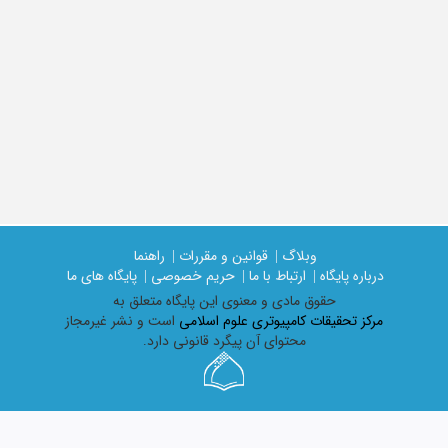
وبلاگ |
قوانین و مقررات |
راهنما
درباره پایگاه |
ارتباط با ما |
حریم خصوصی |
پایگاه های ما
حقوق مادی و معنوی اين پايگاه متعلق به
مرکز تحقیقات کامپیوتری علوم اسلامی
است و نشر غیرمجاز
محتوای آن پیگرد قانونی دارد.