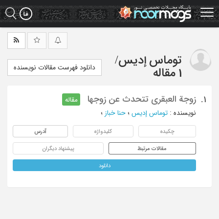
Ski
t
mai
conten
توماس إدیس
/
دانلود فهرست مقالات نویسنده
1 مقاله
زوجة العبقری تتحدث عن زوجها
1.
مقاله
نویسنده
:
توماس إدیس
؛
حنا خباز
؛
چکیده
کلیدواژه
آدرس
مقالات مرتبط
پیشنهاد دیگران
دانلود