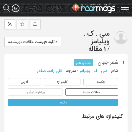
Ski
t
mai
conten
سی . ک .
ویلیامز
دانلود فهرست مقالات نویسنده
/
1 مقاله
شعر جهان
1.
ادب و هنر
شاعر
:
سی . ک . ویلیامز
؛
مترجم
:
تقی زاده، صفدر
؛
چکیده
کلیدواژه
آدرس
مقالات مرتبط
پیشنهاد دیگران
دانلود
کلیدواژه های مرتبط