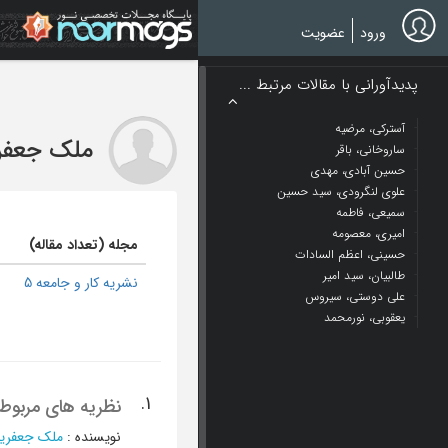
Ski
t
ورود
عضویت
mai
conten
پدیدآورانی با مقالات مرتبط ...
آسترکی، مرضیه
ملک جعفریا
ساروخانی، باقر
حسین آبادی، مهدی
علوی لنگرودی، سید حسین
سمیعی، فاطمه
امیری، معصومه
مجله (تعداد مقاله)
حسینی، اعظم السادات
طالبیان، سید امیر
نشریه کار و جامعه 5
علی دوستی، سیروس
یعقوبی، نورمحمد
1.
نظریه های مربوط 
نویسنده
:
ملک جعفریان