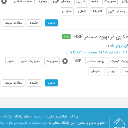
یزش
مدیریت
تعهد
کارایی
وجدان کاری
روحیه
انضباط شغلی
بر وجدان کاری
انضباط
شغلی
سازمان
چکیده
مقالات مرتبط
دانلود
اری در بهبود مستمر HSE
مقاله
، روح الله
؛
(‎5 صفحه -
از 87 تا 91
)
ریت کیفیت
بهبود مستمر
HSE
مدیریت
مدیریت تغییر
تغییر
فیت
ارزیابی
سازمان
چکیده
مقالات مرتبط
دانلود
وبلاگ |
قوانین و مقررات |
راهنما |
درباره پایگاه |
ارتباط با 
حقوق مادی و معنوی اين پايگاه متعلق به
مرکز تحقیقات کامپیوتری علوم اسل