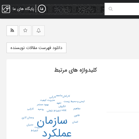
پایگاه های ما
دانلود فهرست مقالات نویسنده
کلیدواژه های مرتبط
جامعه
کارکنان
کارآیی
مدیریت کیفیت
ایمنی و محیط زیست
تعهد
بهبود مستمر
انگیزش
مفاهیم
کارایی
روحیه
HSE
انضباط شغلی
سازمان
قانون
وجدان کاری
انسان
مدیران
عملکرد
مدیریت
انضباط