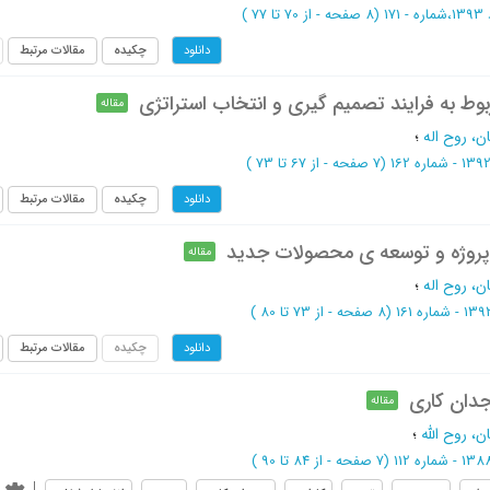
 171
(‎8 صفحه -
از 70 تا 77
)
چکیده
مقالات مرتبط
دانلود
وط به فرایند تصمیم گیری و انتخاب استراتژی
مقاله
، روح اله
؛
(‎7 صفحه -
از 67 تا 73
)
چکیده
مقالات مرتبط
دانلود
پروژه و توسعه ی محصولات جدید
مقاله
، روح اله
؛
(‎8 صفحه -
از 73 تا 80
)
چکیده
مقالات مرتبط
دانلود
دان کاری
مقاله
، روح الله
؛
(‎7 صفحه -
از 84 تا 90
)