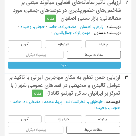
ارزیابی تأثیر سامانه‌های فضایی میانوند مبتنی بر
2.
شاخص‌های حضورپذیری در عرصه‌های جمعی، مورد
مطالعاتی: بازار سنتی اصفهان
مقاله
نویسنده
:
زارعی، احسان
؛
مضطرزاده، حامد
؛
حجتی، وحیده
؛
نویسنده مسئول
:
مهدی‌نژاد، جمال‌الدین
؛
چکیده
کلیدواژه
آدرس
مقالات مرتبط
پیشنهاد دیگران
دانلود
ارزیابی حس تعلق به مکان مهاجرین ایرانی با تاکید بر
3.
عوامل کالبدی و محیطی در فضاهای عمومی شهر ( با
تمرکز بر ایرانیان ساکن تورنتو کانادا)
مقاله
نویسنده
:
طباطبایی، فخرالسادات
؛
پروا، محمد
؛
مضطرزاده، حامد
؛
حجتی، وحیده
؛
چکیده
کلیدواژه
آدرس
مقالات مرتبط
پیشنهاد دیگران