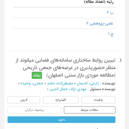
رتبه (تعداد مقاله)
ب 2
علمی-پژوهشی 2
ج 1
تبیین روابط ساختاری سامانه‌های فضایی میانوند از
1.
منظر حضورپذیری در عرصه‌های جمعی تاریخی
(مطالعه موردی بازار سنتی اصفهان)
مقاله
نویسنده
:
زارعی، احسان
؛
مضطرزاده، حامد
؛
حجتی، وحیده
؛
نویسنده مسئول
:
مهدی نژاد، جمال الدین
؛
چکیده
کلیدواژه
آدرس
مقالات مرتبط
پیشنهاد دیگران
دانلود