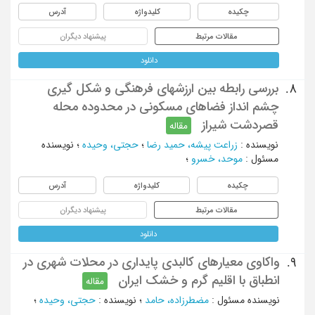
چکیده
کلیدواژه
آدرس
مقالات مرتبط
پیشنهاد دیگران
دانلود
بررسی رابطه بین ارزشهای فرهنگی و شکل گیری
8.
چشم انداز فضاهای مسکونی در محدوده محله
قصردشت شیراز
مقاله
نویسنده
:
زراعت پیشه، حمید رضا
؛
حجتی، وحیده
؛
نویسنده
مسئول
:
موحد، خسرو
؛
چکیده
کلیدواژه
آدرس
مقالات مرتبط
پیشنهاد دیگران
دانلود
واکاوی معیارهای کالبدی پایداری در محلات شهری در
9.
انطباق با اقلیم گرم و خشک ایران
مقاله
نویسنده مسئول
:
مضطرزاده، حامد
؛
نویسنده
:
حجتی، وحیده
؛