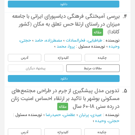
دانلود
بررسی آمیختگی فرهنگی دیاسپورای ایرانی با جامعه
4.
میزبان در راستای ارتقا حس تعلق به مکان (کشور
کانادا)
مقاله
نویسنده
:
طباطبایی، فخرالسادات
؛
مضطرزاده، حامد
؛
حجتی،
وحیده
؛
نویسنده مسئول
:
پروا، محمد
؛
چکیده
کلیدواژه
آدرس
مقالات مرتبط
پیشنهاد دیگران
دانلود
تدوین مدل پیشگیری از جرم در طراحی مجتمع‌های
5.
مسکونی بوشهر با تاکید بر ارتقاء احساس امنیت زنان
در رده سنی 18-60 سال
مقاله
نویسنده
:
عبیدی، پرنیان
؛
عظمتی، حمیدرضا
؛
نویسنده مسئول
:
حجتی، وحیده
؛
چکیده
کلیدواژه
آدرس