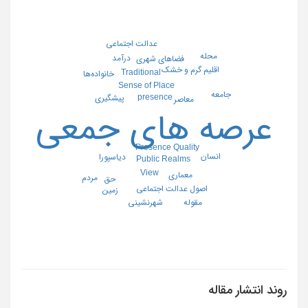
عدالت اجتماعی
محله
درآمد
فضاهای شهری
اقليم گرم و خشك
Traditional
خانواده‌ها
Sense of Place
جامعه
presence
پیشگیری
معاصر
عرصه های جمعی
Presence Quality
انسان
دیاسپورا
Public Realms
View
معماری
مردم
حق
اصول عدالت اجتماعی
زمین
مقوله
شهرنشینی
روند انتشار مقاله