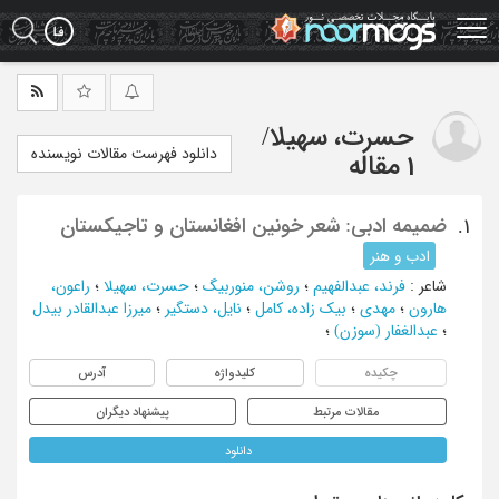
Ski
t
mai
conten
حسرت، سهیلا
/
دانلود فهرست مقالات نویسنده
1 مقاله
ضمیمه ادبی: شعر خونین افغانستان و تاجیکستان
1.
ادب و هنر
شاعر
:
فرند، عبدالفهیم
؛
روشن، منوربیگ
؛
حسرت، سهیلا
؛
راعون،
هارون
؛
مهدی
؛
بیک زاده، کامل
؛
نایل، دستگیر
؛
میرزا عبدالقادر بیدل
؛
عبدالغفار (سوزن)
؛
چکیده
کلیدواژه
آدرس
مقالات مرتبط
پیشنهاد دیگران
دانلود