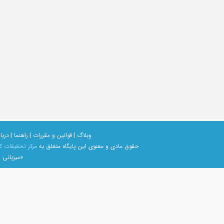
وبلاگ |
قوانین و مقررات |
راهنما |
دربار
حقوق مادی و معنوی اين پايگاه متعلق به
مرکز تحقیقات ک
«میزبانی