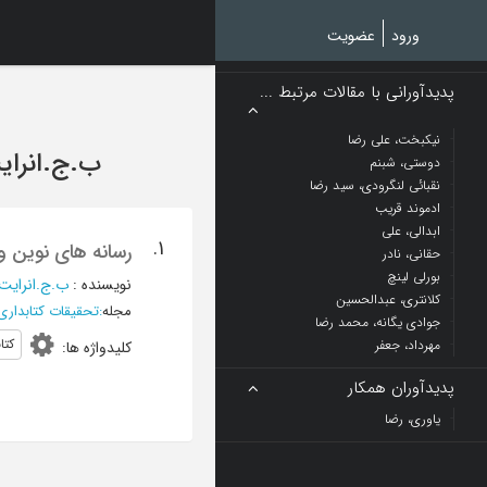
Ski
t
ورود
عضویت
mai
conten
پدیدآورانی با مقالات مرتبط ...
نیکبخت، علی رضا
ب.ج.انرای
دوستی، شبنم
نقبائی لنگرودی، سید رضا
ادموند قریب
ابدالی، علی
1.
رسانه های نوین و 
حقانی، نادر
بورلی لینچ
نویسنده
:
ب.ج.انرایت
کلانتری، عبدالحسین
مجله
:
تحقیقات کتابداری
جوادی یگانه، محمد رضا
کتا
مهرداد، جعفر
کلیدواژه ها
:
پدیدآوران همکار
یاوری، رضا