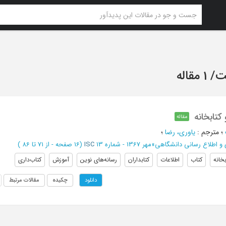
ت
/
1 مقاله
کتابخانه
مقاله
؛
مترجم
:
یاوری، رضا
؛
 و اطلاع رسانی دانشگاهی
»
مهر 1367 - شماره 13
ISC
(‎16 صفحه -
از 71 تا 86
)
بخانه
کتاب
اطلاعات
کتابداران
رسانه‌های نوین
آموزش
کتاب‌داری
چکیده
مقالات مرتبط
دانلود