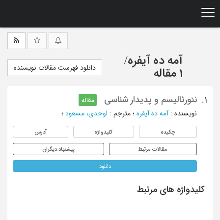
Ski
t
mai
conten
آمه ده آیفره
/
دانلود فهرست مقالات نویسنده
1 مقاله
نئورئالیسم و پدیدار شناسی
1.
مقاله
نویسنده
:
آمه ده آیفره
؛
مترجم
:
اوحدی، مسعود
؛
چکیده
کلیدواژه
آدرس
مقالات مرتبط
پیشنهاد دیگران
دانلود
کلیدواژه های مرتبط