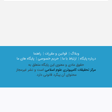
وبلاگ |
قوانین و مقررات |
راهنما
درباره پایگاه |
ارتباط با ما |
حریم خصوصی |
پایگاه های ما
حقوق مادی و معنوی اين پايگاه متعلق به
مرکز تحقیقات کامپیوتری علوم اسلامی
است و نشر غیرمجاز
محتوای آن پیگرد قانونی دارد.