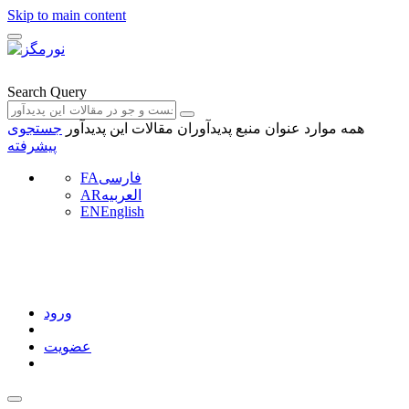
Skip to main content
Search Query
همه موارد
عنوان منبع
پدیدآوران
مقالات این پدیدآور
جستجوی
پیشرفته
فارسی
FA
العربیه
AR
EN
English
ورود
عضویت