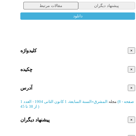
پیشنهاد دیگران
مقالات مرتبط
دانلود
کلیدواژه
×
چکیده
×
آدرس
×
(‎8 صفحه -
مجله
:
المشرق
»
السنة السابعة، 1 کانون الثانی 1904 - العدد 1
)
از 38 تا 45
پیشنهاد دیگران
×