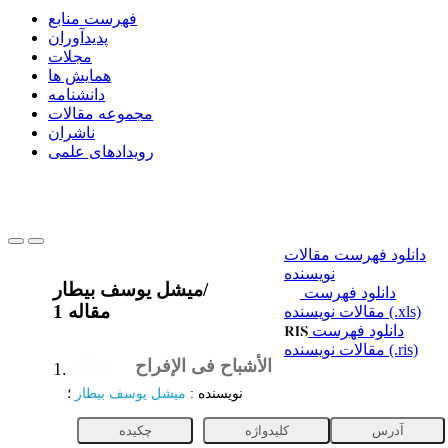
فهرست منابع
پدیدآوران
مجلات
همایش ها
دانشنامه
مجموعه مقالات
ناشران
رویدادهای علمی
دانلود فهرست مقالات
نویسنده
/
میشل یوسف بیطار
دانلود فهرست
1 مقاله
مقالات نویسنده (.xls)
دانلود فهرست
مقالات نویسنده (.ris)
الأشباح فی الإفراح
مقاله
1.
نویسنده
:
میشل یوسف بیطار
؛
آدرس
کلیدواژه
چکیده