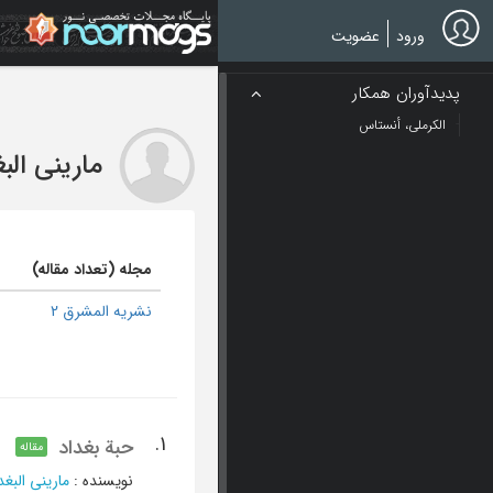
Ski
t
ورود
عضویت
mai
conten
پدیدآوران همکار
الکرملی، أنستاس
مارینی الب
مجله (تعداد مقاله)
نشریه المشرق 2
1.
حبة بغداد
مقاله
نویسنده
:
مارینی البغد