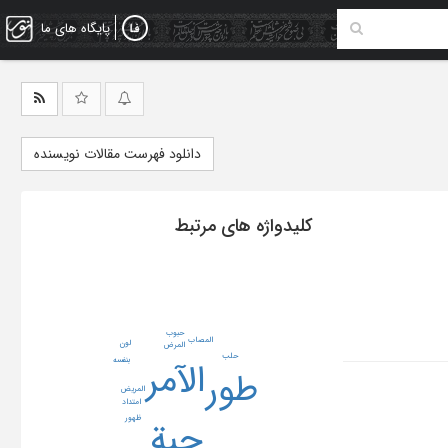
پایگاه های ما
دانلود فهرست مقالات نویسنده
کلیدواژه های مرتبط
حبوب
المصاب
لون
المرض
حلب
الآمر
بنفسه
طور
المریض
امتداد
ظهور
حبة