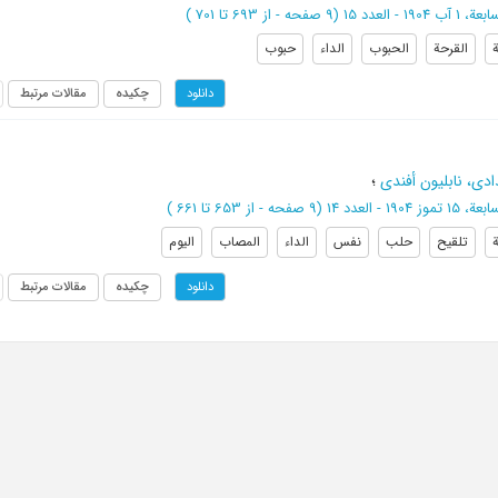
1904 - العدد 15
(‎9 صفحه -
از 693 تا 701
)
القرحة
الحبوب
الداء
حبوب
چکیده
مقالات مرتبط
دانلود
ادی، نابلیون أفندی
؛
 1904 - العدد 14
(‎9 صفحه -
از 653 تا 661
)
تلقیح
حلب
نفس
الداء
المصاب
الیوم
چکیده
مقالات مرتبط
دانلود