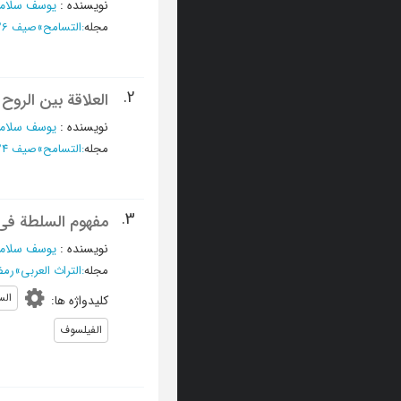
نویسنده
:
یوسف سلام
مجله
:
التسامح
»
صیف 1426 - العدد 11
2.
العلاقة بین الروح
نویسنده
:
یوسف سلام
مجله
:
التسامح
»
صیف 1424 - العدد 3
3.
مفهوم السلطة فی
نویسنده
:
یوسف سلام
مجله
:
التراث العربی
»
رمضان 419
الس
کلیدواژه ها
:
الفیلسوف