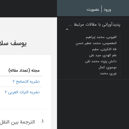
Ski
t
ورود
عضویت
mai
conten
پدیدآورانی با مقالات مرتبط ...
الفیومی، محمد إبراهیم
یوسف سلا
المعصومی، محمد صغیر حسن
طه التکریتی، سلیم
علم الهدی، سید علی
دانش پژوه، محمد تقی
موسوی، کمال
مجله (تعداد مقاله)
نوری، محمد
نشریه التسامح 2
نشریه التراث العربی 2
1.
الترجمة بین النقل 