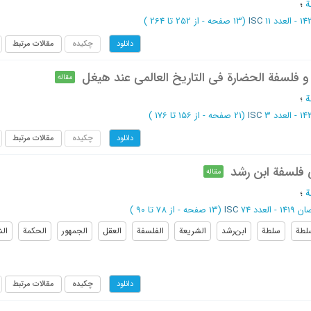
ة
؛
ISC
(‎13 صفحه -
از 252 تا 264
)
چکیده
مقالات مرتبط
دانلود
 و فلسفة الحضارة فی التاریخ العالمی عند هیغل
مقاله
ة
؛
ISC
(‎21 صفحه -
از 156 تا 176
)
چکیده
مقالات مرتبط
دانلود
 فلسفة ابن رشد
مقاله
ة
؛
1 - العدد 74
ISC
(‎13 صفحه -
از 78 تا 90
)
لطة
سلطة
ابن‌رشد
الشریعة
الفلسفة
العقل
الجمهور
الحکمة
ال
چکیده
مقالات مرتبط
دانلود