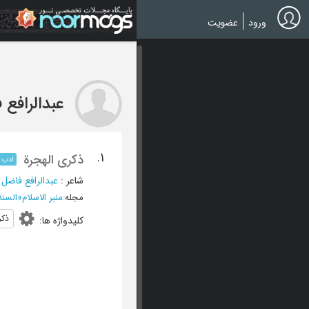
Ski
t
ورود
عضویت
mai
conten
عبدالرافع 
1.
ذکری الهجرة
ادب و
شاعر
:
عبدالرافع فاضل 
مجله
:
منبر الاسلام
»
السنة ال
ذکر
کلیدواژه ها
: