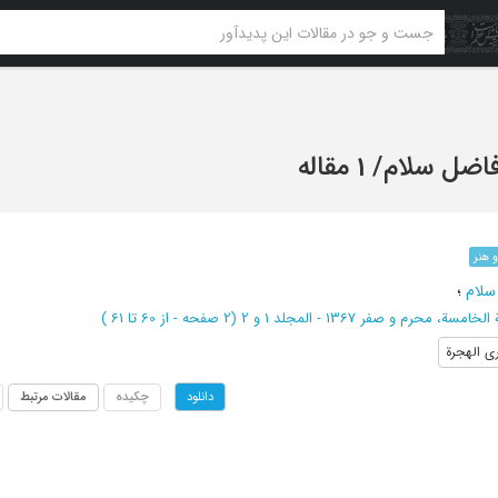
فاضل سلام
/
1 مقاله
 هنر
سلام
؛
خامسة، محرم و صفر 1367 - المجلد 1 و 2
(‎2 صفحه -
از 60 تا 61
)
ی الهجرة
چکیده
مقالات مرتبط
دانلود