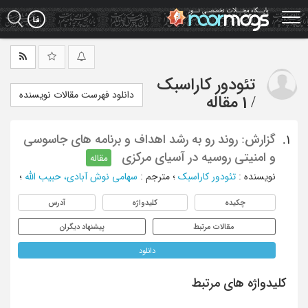
Ski
t
mai
conten
تئودور کاراسبک
دانلود فهرست مقالات نویسنده
/
1 مقاله
گزارش: روند رو به رشد اهداف و برنامه های جاسوسی
1.
و امنیتی روسیه در آسیای مرکزی
مقاله
نویسنده
:
تئودور کاراسبک
؛
مترجم
:
سهامی نوش آبادی، حبیب الله
؛
چکیده
کلیدواژه
آدرس
مقالات مرتبط
پیشنهاد دیگران
دانلود
کلیدواژه های مرتبط