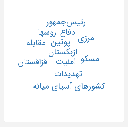
رئیس‌جمهور
دفاع
روسها
مرزی
پوتین
مقابله
ازبکستان
مسکو
امنیت
قزاقستان
تهدیدات
کشورهای آسیای میانه