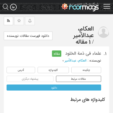
Ski
t
mai
conten
العکام،
عبدالأمیر
دانلود فهرست مقالات نویسنده
/
1 مقاله
علماء فی ذمة الخلود
1.
مقاله
نویسنده
:
العکام، عبدالأمیر
؛
چکیده
کلیدواژه
آدرس
مقالات مرتبط
پیشنهاد دیگران
دانلود
کلیدواژه های مرتبط