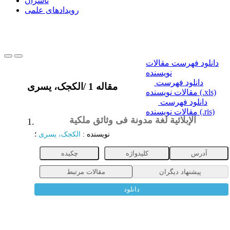
ناشران
رویدادهای علمی
دانلود فهرست مقالات
نویسنده
دانلود فهرست
1 مقاله
/
الکجک، یسری
مقالات نویسنده (.xls)
دانلود فهرست
مقالات نویسنده (.ris)
الإبلائیة لغة مدونة فی وثائق ملکیة
مقاله
1.
نویسنده
:
الکجک، یسری
؛
آدرس
کلیدواژه
چکیده
پیشنهاد دیگران
مقالات مرتبط
دانلود