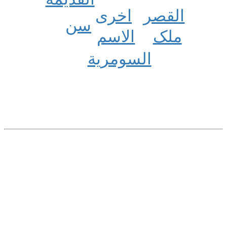
اخری
القصر
سن
ملک
الاسم
السومریة