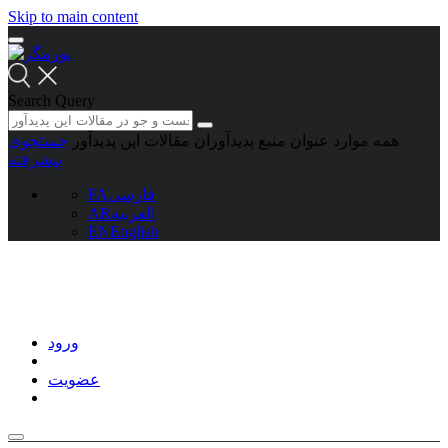
Skip to main content
Search Query
همه موارد
عنوان منبع
پدیدآوران
مقالات این پدیدآور
جستجوی
پیشرفته
فارسی
FA
العربیه
AR
EN
English
ورود
عضویت