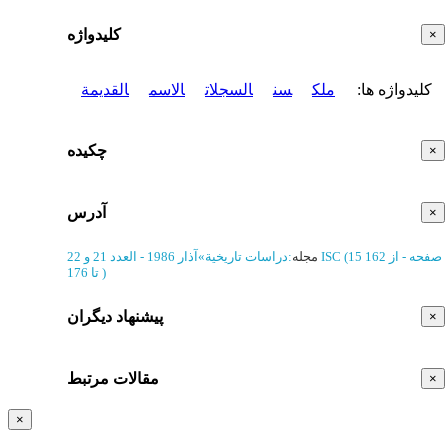
کلیدواژه
×
کلیدواژه ها
:
ملک
سن
السجلات
الاسم
القدیمة
چکیده
×
آدرس
×
(‎15 صفحه -
از 162
ISC
مجله
:
دراسات تاریخیة
»
آذار 1986 - العدد 21 و 22
)
تا 176
پیشنهاد دیگران
×
مقالات مرتبط
×
×