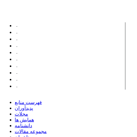
پدیدآورانی با مقالات مرتبط ...
فیصل عبدالله
غالب شعث
جان ماری دوران
عید مرعی
الفونسو أرکی
قاسم طویر
البنی، عدنان
عربی، حسین علی
یوسفی غروی، محمد هادی
قایمی، علی
فهرست منابع
پدیدآوران
مجلات
همایش ها
دانشنامه
مجموعه مقالات