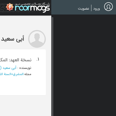
Ski
t
ورود
عضویت
mai
conten
أبی سعید (
1.
نسخة العهد: المک
نویسنده
:
أبی سعید (ا
مجله
:
المشرق
»
السنة الثانیة، 15 نیسان 