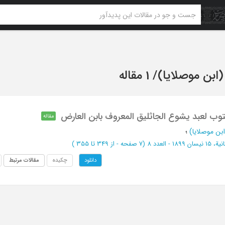
ابن موصلایا)
/
1 مقاله
توب لعبد یشوع الجاثلیق المعروف بابن العارض
مقاله
بن موصلایا)
؛
1899 - العدد 8
(‎7 صفحه -
از 349 تا 355
)
چکیده
مقالات مرتبط
دانلود