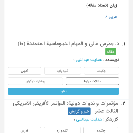
زبان (تعداد مقاله)
عربی 6
د. بطرس غالی و المهام الدبلوماسیة المتعددة (10)
1.
مقاله
نویسنده
:
هدایت عبدالنبی
؛
چکیده
کلیدواژه
آدرس
مقالات مرتبط
پیشنهاد دیگران
دانلود
مؤتمرات و ندوات دولیة: المؤتمر الأفریقی الأمریکی
2.
الثالث عشر
خبر و گزارش
گزارشگر
:
هدایت عبدالنبی
؛
چکیده
کلیدواژه
آدرس