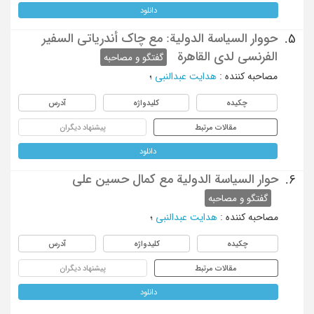
دانلود
حووار السیاسة الدولیة: مع چاک أندریاتی السفیر
5.
الفرنسی لدی القاهرة
گفتگو و مصاحبه
مصاحبه کننده
:
هدایت عبدالنبی
؛
چکیده
کلیدواژه
آدرس
مقالات مرتبط
پیشنهاد دیگران
دانلود
حوار السیاسة الدولیة مع کمال حسین علی
6.
گفتگو و مصاحبه
مصاحبه کننده
:
هدایت عبدالنبی
؛
چکیده
کلیدواژه
آدرس
مقالات مرتبط
پیشنهاد دیگران
دانلود