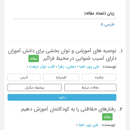
زبان (تعداد مقاله)
فارسی 5
توصیه های آموزشی و توان بخشی برای دانش آموزان
1.
دارای آسیب شنوایی در محیط فراگیر
مقاله
نویسنده
:
علی پور، لعیا
؛
نجفی، زهرا
؛
قلب نواز، نزهت
؛
چکیده
کلیدواژه
آدرس
مقالات مرتبط
پیشنهاد دیگران
دانلود
رفتارهای حفاظتی را به کودکانمان آموزش دهیم
2.
مقاله
نویسنده
:
علی پور، لعیا
؛