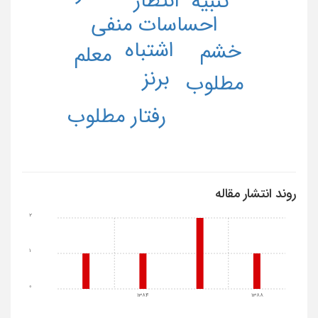
احساسات منفی
اشتباه
خشم
معلم
برنز
مطلوب
رفتار مطلوب
روند انتشار مقاله
2
1
0
1384
1388