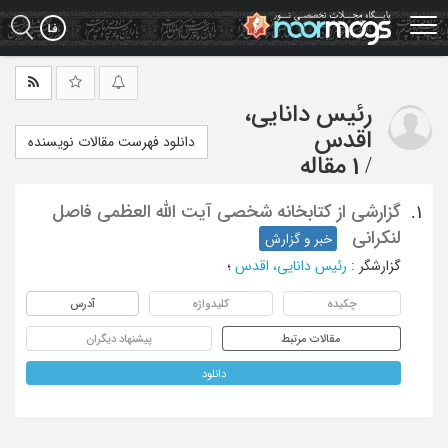
Ski
t
mai
conten
رئیس دانایی،
اقدس
دانلود فهرست مقالات نویسنده
/
1 مقاله
گزارشی از کتابخانه شخصی آیت الله العظمی فاصل
1.
لنکرانی
خبر و گزارش
گزارشگر
:
رئیس دانایی، اقدس
؛
چکیده
کلیدواژه
آدرس
مقالات مرتبط
پیشنهاد دیگران
دانلود