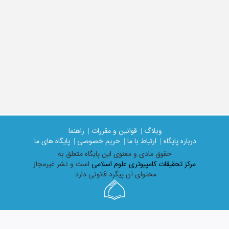
وبلاگ |
قوانین و مقررات |
راهنما
درباره پایگاه |
ارتباط با ما |
حریم خصوصی |
پایگاه های ما
حقوق مادی و معنوی اين پايگاه متعلق به
مرکز تحقیقات کامپیوتری علوم اسلامی
است و نشر غیرمجاز
محتوای آن پیگرد قانونی دارد.