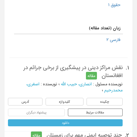
حقوق 1
زبان (تعداد مقاله)
فارسی 2
نقش مراکز دینی در پیشگیری از برخی جرائم در
1.
افغانستان
مقاله
نویسنده مسئول
:
انصاری، حبیب الله
؛
نویسنده
:
اصغری،
محمدرحیم
؛
چکیده
کلیدواژه
آدرس
مقالات مرتبط
پیشنهاد دیگران
دانلود
چند توصیه ایمنی مهم برای زمستان
2.
مقاله