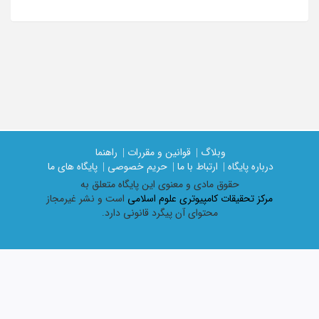
وبلاگ |
قوانین و مقررات |
راهنما
درباره پایگاه |
ارتباط با ما |
حریم خصوصی |
پایگاه های ما
حقوق مادی و معنوی اين پايگاه متعلق به
مرکز تحقیقات کامپیوتری علوم اسلامی
است و نشر غیرمجاز
محتوای آن پیگرد قانونی دارد.