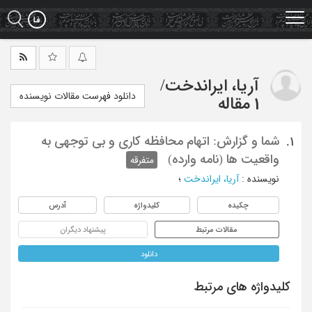
Ski
t
mai
conten
آریا، ایراندخت
/
دانلود فهرست مقالات نویسنده
1 مقاله
شما و گزارش: اتهام محافظه کاری و بی توجهی به
1.
واقعیت ها (نامه وارده)
متفرقه
نویسنده
:
آریا، ایراندخت
؛
چکیده
کلیدواژه
آدرس
مقالات مرتبط
پیشنهاد دیگران
دانلود
کلیدواژه های مرتبط