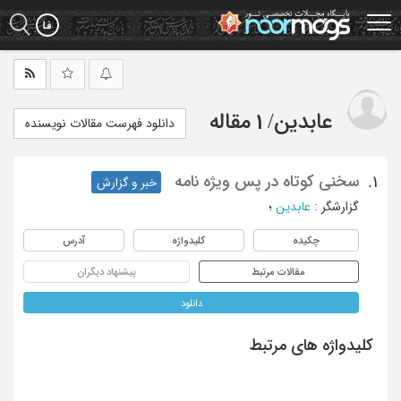
Ski
t
mai
conten
عابدین
/
1 مقاله
دانلود فهرست مقالات نویسنده
سخنی کوتاه در پس ویژه نامه
1.
خبر و گزارش
گزارشگر
:
عابدین
؛
چکیده
کلیدواژه
آدرس
مقالات مرتبط
پیشنهاد دیگران
دانلود
کلیدواژه های مرتبط