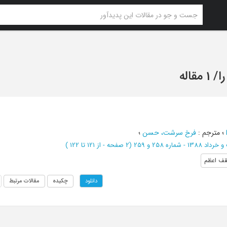
ا
/
1 مقاله
؛
مترجم
:
فرخ سرشت، حسن
؛
1 - شماره 258 و 259
(‎2 صفحه -
از 121 تا 122
)
ف اعظم
چکیده
مقالات مرتبط
دانلود