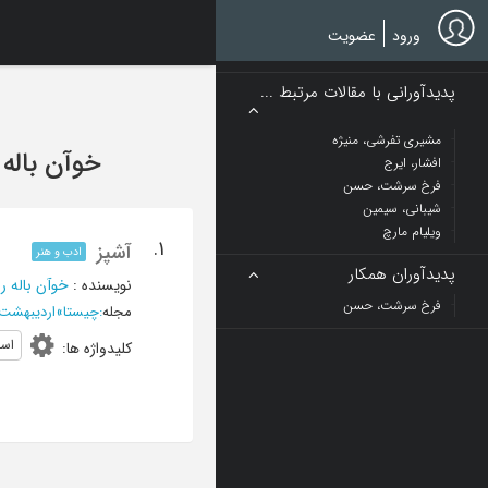
Ski
t
ورود
عضویت
mai
conten
پدیدآورانی با مقالات مرتبط ...
مشیری تفرشی، منیژه
خوآن باله ر
افشار، ایرج
فرخ سرشت، حسن
شیبانی، سیمین
ویلیام مارچ
1.
آشپز
ادب و هنر
پدیدآوران همکار
نویسنده
:
خوآن باله را
فرخ سرشت، حسن
مجله
:
چیستا
»
اردیبهشت و خرداد 388
اسق
کلیدواژه ها
: