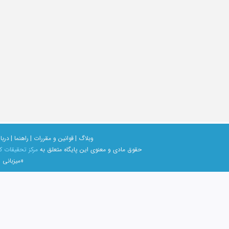
وبلاگ |
قوانین و مقررات |
راهنما |
دربار
حقوق مادی و معنوی اين پايگاه متعلق به
مرکز تحقیقات ک
«میزبانی